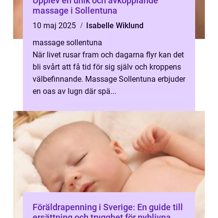
Upplev en unik och avkopplande
massage i Sollentuna
10 maj 2025
Isabelle Wiklund
massage sollentuna
När livet rusar fram och dagarna flyr kan det
bli svårt att få tid för sig själv och kroppens
välbefinnande. Massage Sollentuna erbjuder
en oas av lugn där spä...
Föräldrapenning i Sverige: En guide till
ersättning och trygghet för nyblivna