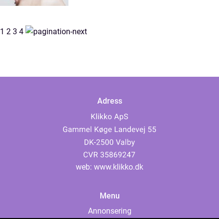
1
2
3
4
Adress
web:
www.klikko.dk
Menu
Annonsering