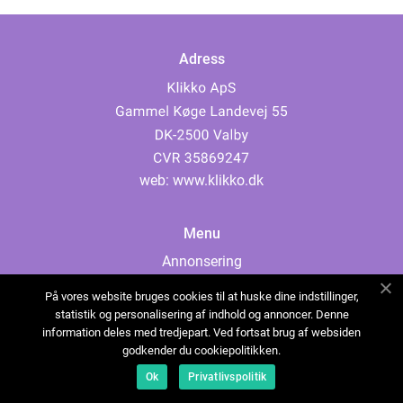
Adress
web:
www.klikko.dk
Menu
Annonsering
Om oss
På vores website bruges cookies til at huske dine indstillinger,
Cookies
statistik og personalisering af indhold og annoncer. Denne
information deles med tredjepart. Ved fortsat brug af websiden
Kontakta oss
godkender du cookiepolitikken.
Sitemap
Ok
Privatlivspolitik