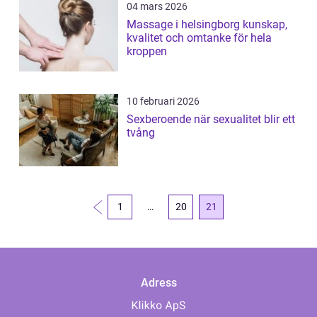
04 mars 2026
Massage i helsingborg kunskap,
kvalitet och omtanke för hela
kroppen
10 februari 2026
Sexberoende när sexualitet blir ett
tvång
1
…
20
21
Adress