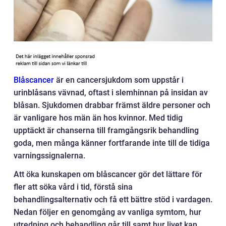
Blåscancer
är en cancersjukdom som uppstår i
urinblåsans vävnad, oftast i slemhinnan på insidan av
blåsan. Sjukdomen drabbar främst äldre personer och
är vanligare hos män än hos kvinnor. Med tidig
upptäckt är chanserna till framgångsrik behandling
goda, men många känner fortfarande inte till de tidiga
varningssignalerna.
Att öka kunskapen om blåscancer gör det lättare för
fler att söka vård i tid, förstå sina
behandlingsalternativ och få ett bättre stöd i vardagen.
Nedan följer en genomgång av vanliga symtom, hur
utredning och behandling går till samt hur livet kan