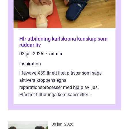
Hlr utbildning karlskrona kunskap som
räddar liv
02 juli 2026
admin
inspiration
lifewave X39 är ett litet plåster som sägs
aktivera kroppens egna
reparationsprocesser med hjälp av ljus.
Plåstret tillför inga kemikalier eller
läkemedel, utan använder en form av
ljusbaserad stimula...
08 juni 2026