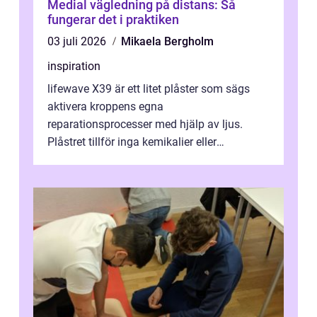
Medial vägledning på distans: Så
fungerar det i praktiken
03 juli 2026
Mikaela Bergholm
inspiration
lifewave X39 är ett litet plåster som sägs
aktivera kroppens egna
reparationsprocesser med hjälp av ljus.
Plåstret tillför inga kemikalier eller
läkemedel, utan använder en form av
ljusbaserad stimula...