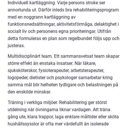
Individuell kartläggning. Varje persons stroke ser
annorlunda ut. Därför inleds bra rehabiliteringsprogram
med en noggrann kartläggning av
funktionsnedsättningar, aktivitetsförmåga, delaktighet i
socialt liv och personens egna prioriteringar. Utifrån
detta formuleras en plan som regelbundet följs upp och
justeras.
Multidisciplinärt team. Ett sammansvetsat team skapar
större effekt än enstaka insatser. När läkare,
sjuksköterskor, fysioterapeuter, arbetsterapeuter,
logopeder, dietister och psykologer samarbetar kring
samma mål blir helheten tydligare och belastningen på
den enskilde minskar.
Träning i verkliga miljöer. Rehabilitering ger störst
utdelning när övningarna liknar vardagen. Att träna
gång ute, klara trappor, laga enklare måltider eller sköta
hushållssysslor är ofta mer värdefullt än isolerade