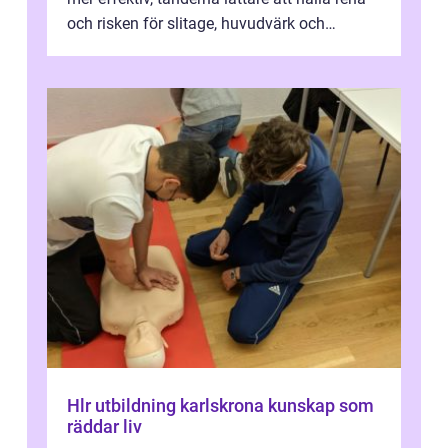
och risken för slitage, huvudvärk och
käkproblem minskar. I Nacka har allt...
Hlr utbildning karlskrona kunskap som
räddar liv