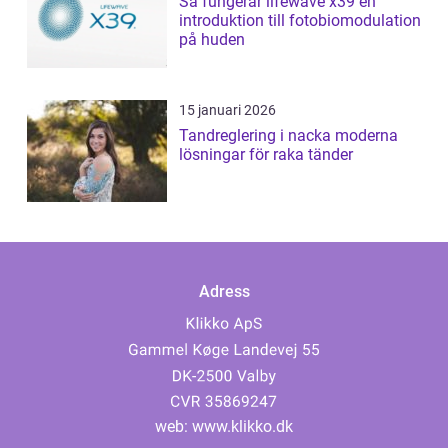
Så fungerar lifewave x39 en
introduktion till fotobiomodulation
på huden
15 januari 2026
Tandreglering i nacka moderna
lösningar för raka tänder
Adress
web:
www.klikko.dk