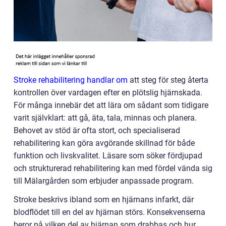
Stroke rehabilitering handlar om
att steg för steg återta
kontrollen över vardagen efter en plötslig hjärnskada.
För många innebär det att lära om sådant som tidigare
varit självklart: att gå, äta, tala, minnas och planera.
Behovet av stöd är ofta stort, och specialiserad
rehabilitering kan göra avgörande skillnad för både
funktion och livskvalitet. Läsare som söker fördjupad
och strukturerad rehabilitering kan med fördel vända sig
till Mälargården som erbjuder anpassade program.
Stroke beskrivs ibland som en hjärnans infarkt, där
blodflödet till en del av hjärnan störs. Konsekvenserna
beror på vilken del av hjärnan som drabbas och hur