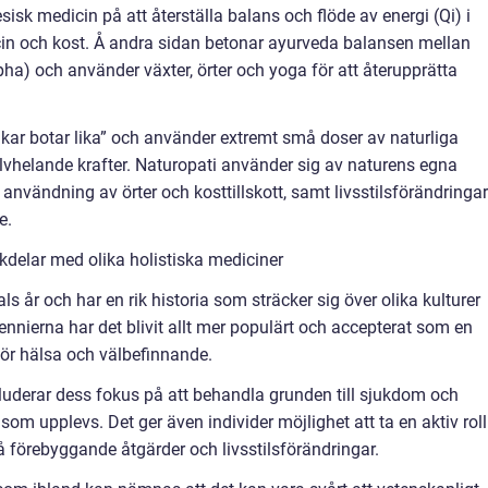
sisk medicin på att återställa balans och flöde av energi (Qi) i
n och kost. Å andra sidan betonar ayurveda balansen mellan
pha) och använder växter, örter och yoga för att återupprätta
kar botar lika” och använder extremt små doser av naturliga
lvhelande krafter. Naturopati använder sig av naturens egna
 användning av örter och kosttillskott, samt livsstilsförändringar
e.
delar med olika holistiska mediciner
ls år och har en rik historia som sträcker sig över olika kulturer
ennierna har det blivit allt mer populärt och accepterat som en
ör hälsa och välbefinnande.
luderar dess fokus på att behandla grunden till sjukdom och
m upplevs. Det ger även individer möjlighet att ta en aktiv roll
 förebyggande åtgärder och livsstilsförändringar.