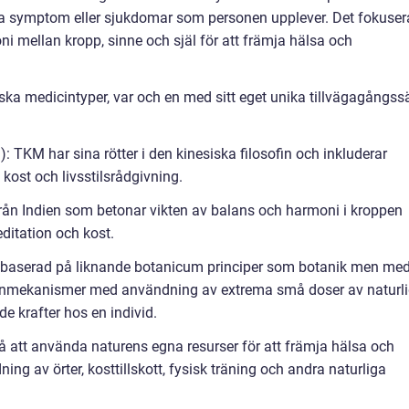
ika symptom eller sjukdomar som personen upplever. Det fokuser
i mellan kropp, sinne och själ för att främja hälsa och
iska medicintyper, var och en med sitt eget unika tillvägagångssä
: TKM har sina rötter i den kinesiska filosofin och inkluderar
kost och livsstilsrådgivning.
från Indien som betonar vikten av balans och harmoni i kroppen
ditation och kost.
baserad på liknande botanicum principer som botanik men me
inmekanismer med användning av extrema små doser av naturl
de krafter hos en individ.
på att använda naturens egna resurser för att främja hälsa och
ng av örter, kosttillskott, fysisk träning och andra naturliga