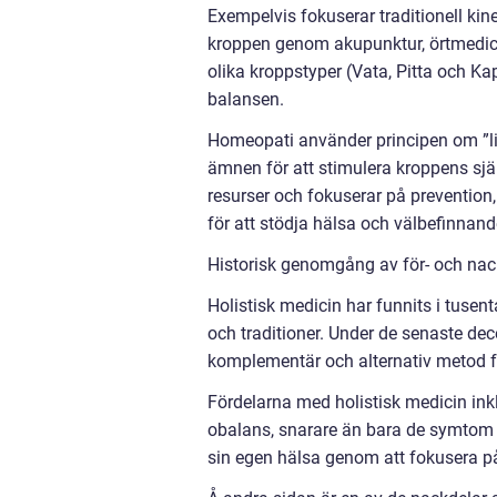
Exempelvis fokuserar traditionell kine
kroppen genom akupunktur, örtmedici
olika kroppstyper (Vata, Pitta och Ka
balansen.
Homeopati använder principen om ”li
ämnen för att stimulera kroppens sjä
resurser och fokuserar på prevention,
för att stödja hälsa och välbefinnand
Historisk genomgång av för- och nack
Holistisk medicin har funnits i tusenta
och traditioner. Under de senaste dec
komplementär och alternativ metod f
Fördelarna med holistisk medicin ink
obalans, snarare än bara de symtom so
sin egen hälsa genom att fokusera på