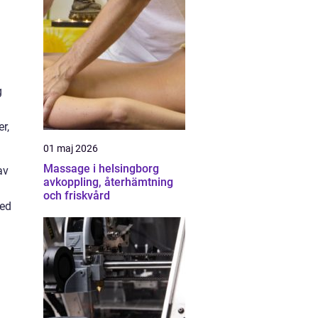
g
r,
01 maj 2026
Massage i helsingborg
av
avkoppling, återhämtning
och friskvård
med