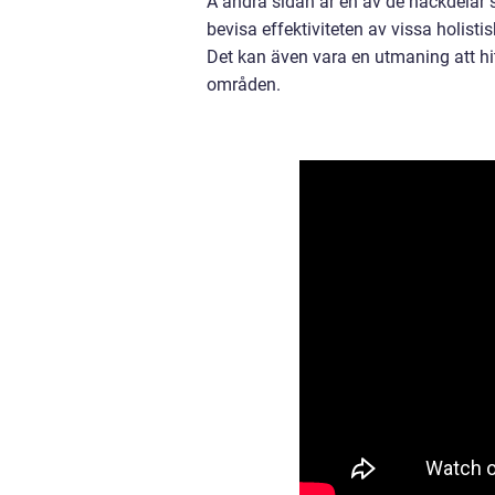
Å andra sidan är en av de nackdelar 
bevisa effektiviteten av vissa holist
Det kan även vara en utmaning att hitt
områden.