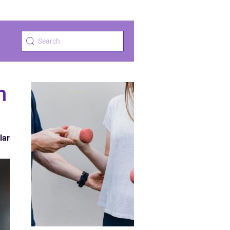
n
lar