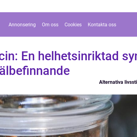
Annonsering
Om oss
Cookies
Kontakta oss
cin: En helhetsinriktad sy
välbefinnande
Alternativa livssti