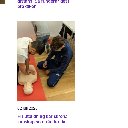
distans: Så fungerar det i
praktiken
02 juli 2026
Hlr utbildning karlskrona
kunskap som räddar liv