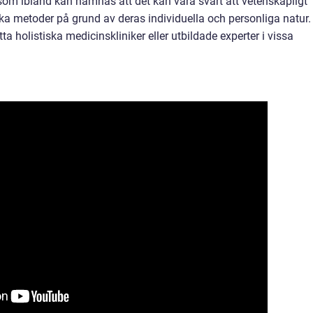
som ibland kan nämnas att det kan vara svårt att vetenskapligt
iska metoder på grund av deras individuella och personliga natur.
a holistiska medicinskliniker eller utbildade experter i vissa