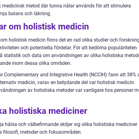
sk medicinsk metod där tunna nålar används för att stimulera
mja balans och läkning.
ar om holistisk medicin
 om holistisk medicin finns det en rad olika studier och forsknin
ktiviteten och potentiella fördelar. För att bedöma populäriteten
på statistik och data om användningen av olika holistiska metode
vande inom dessa olika områden.
for Complementary and Integrative Health (NCCIH) fann att 38% 
rnativ medicin, varav en betydande del var holistisk medicin.
vändningen av holistiska metoder var vanligare hos personer 
ka holistiska mediciner
 hälsa och välbefinnande skiljer sig olika holistiska mediciner
 filosofi, metoder och fokusområden.