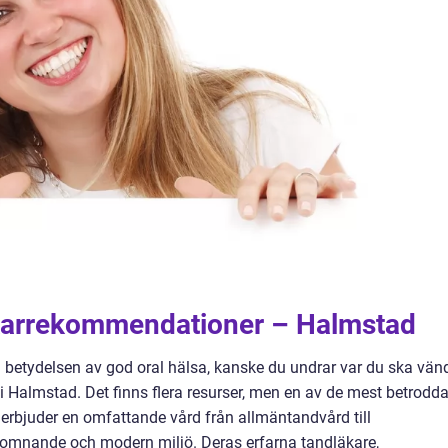
äkarrekommendationer – Halmstad
ch betydelsen av god oral hälsa, kanske du undrar var du ska vän
re i Halmstad. Det finns flera resurser, men en av de mest betrodd
erbjuder en omfattande vård från allmäntandvård till
lkomnande och modern miljö. Deras erfarna tandläkare,