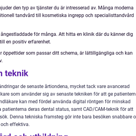
erbjuder den typ av tjänster du är intresserad av. Många moderna
raditionell tandvård till kosmetiska ingrepp och specialisttandvård
ngestladdade för många. Att hitta en klinik där du känner dig
ll en positiv erfarenhet.
 har öppettider som passar ditt schema, är lättillgängliga och kan
v.
 teknik
ndringar de senaste årtiondena, mycket tack vare avancerad
äkare som använder sig av senaste tekniken för att ge patienter
ndläkare kan med fördel använda digital röntgen för minskad
isa patienterna deras dental status, samt CAD/CAM-teknik för att
besök. Denna tekniska framsteg gör inte bara besöken snabbare 
ch effektiva.