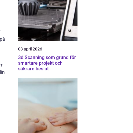
t
 på
03 april 2026
3d Scanning som grund för
smartare projekt och
rn
säkrare beslut
din