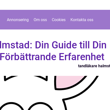
Annonsering
Om oss
Cookies
Kontakta oss
mstad: Din Guide till Din
Förbättrande Erfarenhet
tandläkare halms