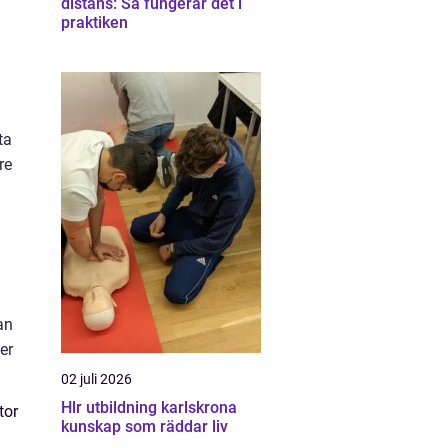
distans: Så fungerar det i
praktiken
.
ta
re
an
er
02 juli 2026
Hlr utbildning karlskrona
tor
kunskap som räddar liv