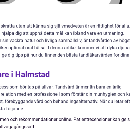
skratta utan att känna sig självmedveten är en rättighet för alla
 hjälpa dig att uppnå detta mål kan ibland vara en utmaning. I
 sin vackra natur och livliga samhällsliv, är tandvården av högs
söker optimal oral hälsa. I denna artikel kommer vi att dyka djupa
 ge dig tips på hur du finner den bästa tandläkarvården för dina
kare i Halmstad
cess som bör tas på allvar. Tandvård är mer än bara en årlig
n relation med en professionell som förstår din munhygien och k
t, förebyggande vård och behandlingsalternativ. När du letar eft
ta följande:
ömen och rekommendationer online. Patientrecensioner kan ge s
tillvägagångssätt.