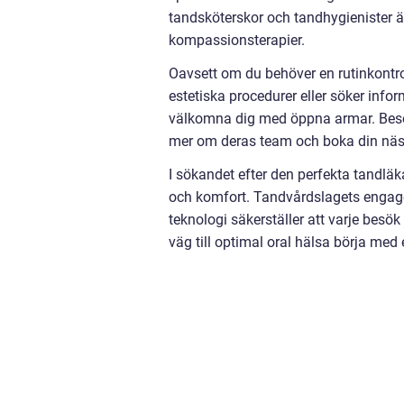
tandsköterskor och tandhygienister ä
kompassionsterapier.
Oavsett om du behöver en rutinkontro
estetiska procedurer eller söker info
välkomna dig med öppna armar. Besök 
mer om deras team och boka din näst
I sökandet efter den perfekta tandlä
och komfort. Tandvårdslagets enga
teknologi säkerställer att varje besök
väg till optimal oral hälsa börja med