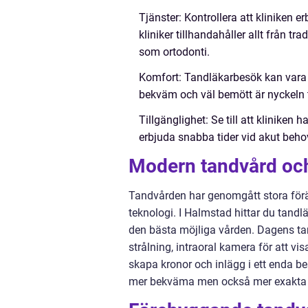
Tjänster: Kontrollera att kliniken 
kliniker tillhandahåller allt från t
som ortodonti.
Komfort: Tandläkarbesök kan vara å
bekväm och väl bemött är nyckeln ti
Tillgänglighet: Se till att kliniken
erbjuda snabba tider vid akut beho
Modern tandvård och
Tandvården har genomgått stora förä
teknologi. I Halmstad hittar du tandl
den bästa möjliga vården. Dagens ta
strålning, intraoral kamera för att v
skapa kronor och inlägg i ett enda 
mer bekväma men också mer exakta o