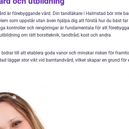
rd och utbildning
rd är förebyggande vård. Din tandläkare i Halmstad bör inte ba
blem som uppstår utan även hjälpa dig att förstå hur du bäst tar
 kontroller och rengöringar är fundamentala för att förebygg
tbildning om rätt borstteknik, tandtråd, kost och andra
d bidrar till att etablera goda vanor och minskar risken för framti
d lägger stor vikt vid barntandvård, vilket skapar en grund för 