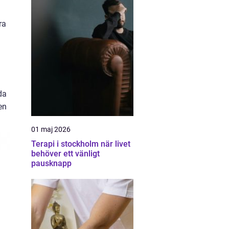
ra
a
da
en
01 maj 2026
Terapi i stockholm när livet
behöver ett vänligt
pausknapp