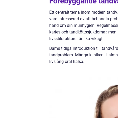
Förebyggande tandvå
Ett centralt tema inom modern tandvå
vara intresserad av att behandla pro
hand om din munhygien. Regelmässiga
karies och tandköttssjukdomar, men u
livsstilsfaktorer är lika viktigt.
Barns tidiga introduktion till tandvår
tandproblem. Många kliniker i Halmsta
livslång oral hälsa.