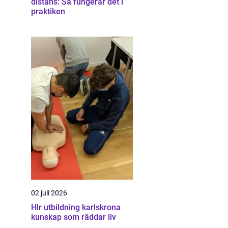
distans: Så fungerar det i
praktiken
02 juli 2026
Hlr utbildning karlskrona
kunskap som räddar liv