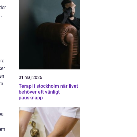
der
.
era
cer
ten
01 maj 2026
ra
Terapi i stockholm när livet
behöver ett vänligt
pausknapp
sa
tem