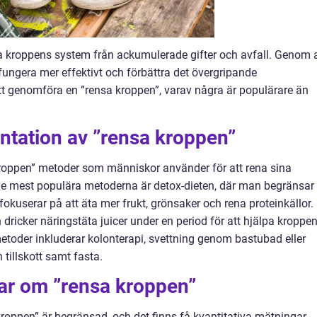
nsa kroppens system från ackumulerade gifter och avfall. Genom a
fungera mer effektivt och förbättra det övergripande
att genomföra en ”rensa kroppen”, varav några är populärare än
ntation av ”rensa kroppen”
a kroppen” metoder som människor använder för att rena sina
 de mest populära metoderna är detox-dieten, där man begränsar
okuserar på att äta mer frukt, grönsaker och rena proteinkällor.
 dricker näringstäta juicer under en period för att hjälpa kroppe
metoder inkluderar kolonterapi, svettning genom bastubad eller
 tillskott samt fasta.
gar om ”rensa kroppen”
kroppen” är begränsad, och det finns få kvantitativa mätningar