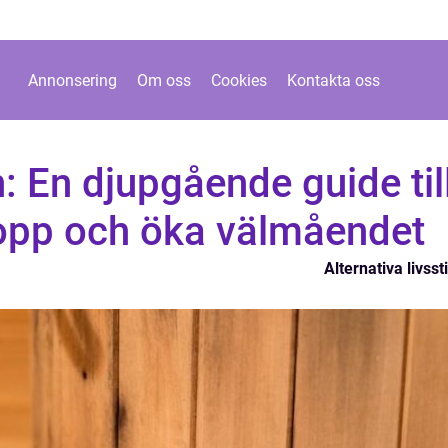
Annonsering
Om oss
Cookies
Kontakta oss
 En djupgående guide til
ropp och öka välmåendet
Alternativa livssti