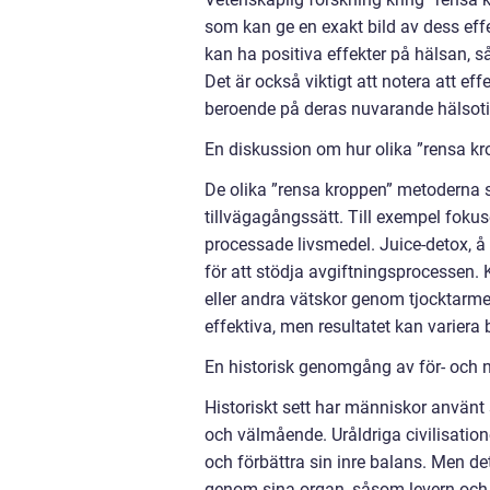
som kan ge en exakt bild av dess effe
kan ha positiva effekter på hälsan,
Det är också viktigt att notera att ef
beroende på deras nuvarande hälsotill
En diskussion om hur olika ”rensa kro
De olika ”rensa kroppen” metoderna sk
tillvägagångssätt. Till exempel fokus
processade livsmedel. Juice-detox, å a
för att stödja avgiftningsprocessen. 
eller andra vätskor genom tjocktarmen
effektiva, men resultatet kan variera
En historisk genomgång av för- och 
Historiskt sett har människor använt 
och välmående. Uråldriga civilisation
och förbättra sin inre balans. Men det
genom sina organ, såsom levern och 