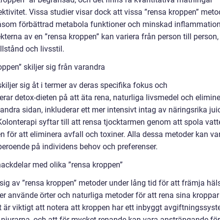
ktivitet. Vissa studier visar dock att vissa ”rensa kroppen” meto
 såsom förbättrad metabola funktioner och minskad inflammation
fekterna av en ”rensa kroppen” kan variera från person till person,
stånd och livsstil.
ppen” skiljer sig från varandra
iljer sig åt i termer av deras specifika fokus och
erar detox-dieten på att äta rena, naturliga livsmedel och elimin
ndra sidan, inkluderar ett mer intensivt intag av näringsrika jui
Kolonterapi syftar till att rensa tjocktarmen genom att spola vat
 för att eliminera avfall och toxiner. Alla dessa metoder kan va
 beroende på individens behov och preferenser.
nackdelar med olika ”rensa kroppen”
sig av ”rensa kroppen” metoder under lång tid för att främja häl
er använde örter och naturliga metoder för att rena sina kroppar
 är viktigt att notera att kroppen har ett inbyggt avgiftningssys
njurarna, och att för mycket renande kan vara ansträngande för