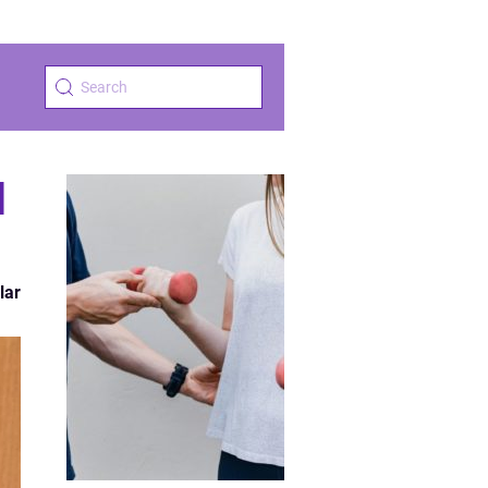
l
lar