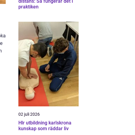
distans: Så fungerar det i
praktiken
öka
ge
h
02 juli 2026
Hlr utbildning karlskrona
kunskap som räddar liv