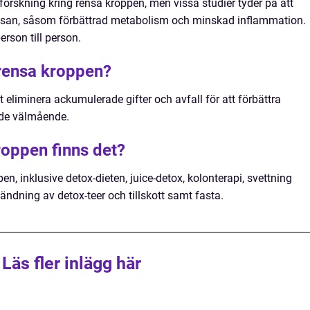
forskning kring rensa kroppen, men vissa studier tyder på att
hälsan, såsom förbättrad metabolism och minskad inflammation.
erson till person.
 rensa kroppen?
t eliminera ackumulerade gifter och avfall för att förbättra
nde välmående.
roppen finns det?
pen, inklusive detox-dieten, juice-detox, kolonterapi, svettning
ndning av detox-teer och tillskott samt fasta.
Läs fler inlägg här