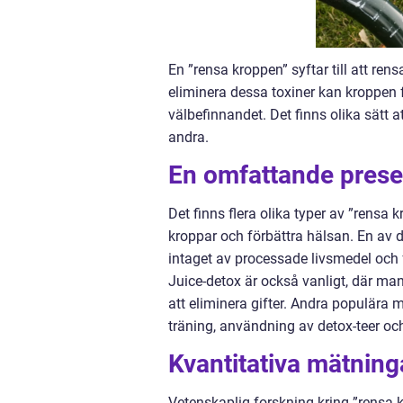
En ”rensa kroppen” syftar till att re
eliminera dessa toxiner kan kroppen 
välbefinnandet. Det finns olika sätt 
andra.
En omfattande prese
Det finns flera olika typer av ”rens
kroppar och förbättra hälsan. En av
intaget av processade livsmedel och f
Juice-detox är också vanligt, där man
att eliminera gifter. Andra populära 
träning, användning av detox-teer och
Kvantitativa mätnin
Vetenskaplig forskning kring ”rensa 