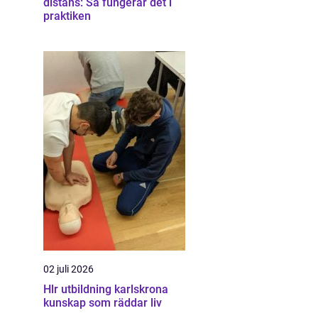
distans: Så fungerar det i
praktiken
02 juli 2026
Hlr utbildning karlskrona
kunskap som räddar liv