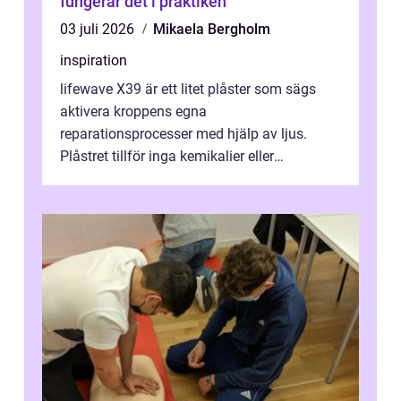
fungerar det i praktiken
03 juli 2026
Mikaela Bergholm
inspiration
lifewave X39 är ett litet plåster som sägs
aktivera kroppens egna
reparationsprocesser med hjälp av ljus.
Plåstret tillför inga kemikalier eller
läkemedel, utan använder en form av
ljusbaserad stimula...