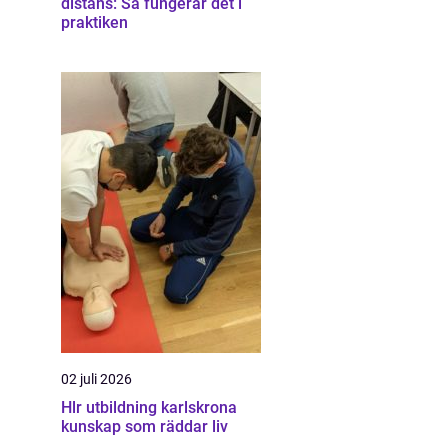
distans: Så fungerar det i
praktiken
02 juli 2026
Hlr utbildning karlskrona
kunskap som räddar liv