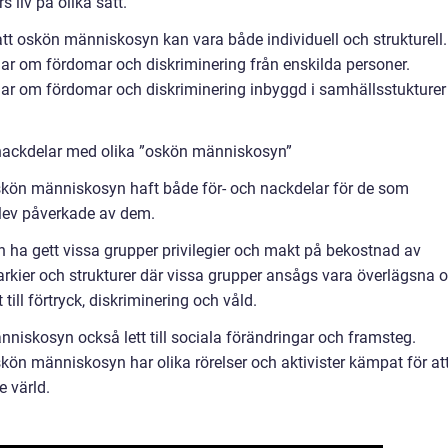
liv på olika sätt.
att oskön människosyn kan vara både individuell och strukturell.
ar om fördomar och diskriminering från enskilda personer.
ar om fördomar och diskriminering inbyggd i samhällsstukturer
 nackdelar med olika ”oskön människosyn”
oskön människosyn haft både för- och nackdelar för de som
lev påverkade av dem.
 ha gett vissa grupper privilegier och makt på bekostnad av
erarkier och strukturer där vissa grupper ansågs vara överlägsna 
till förtryck, diskriminering och våld.
iskosyn också lett till sociala förändringar och framsteg.
ön människosyn har olika rörelser och aktivister kämpat för at
e värld.