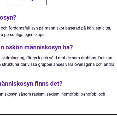
kosyn?
och fördomsfull syn på människor baserad på kön, etnicitet,
dra personliga egenskaper.
an oskön människosyn ha?
iskriminering, förtryck och våld mot de som drabbas. Det kan
h strukturer där vissa grupper anses vara överlägsna och andra
människosyn finns det?
änniskosyn såsom rasism, sexism, homofobi, xenofobi och