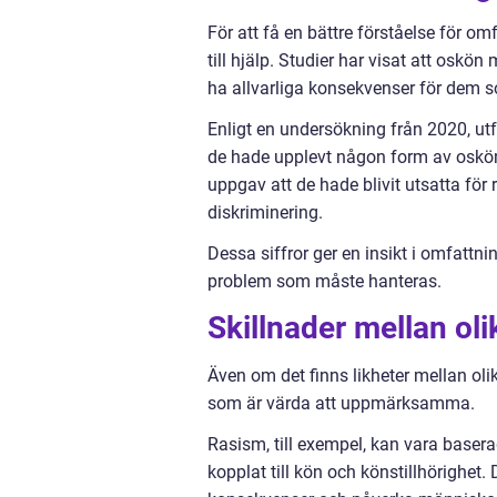
För att få en bättre förståelse för 
till hjälp. Studier har visat att osk
ha allvarliga konsekvenser för dem 
Enligt en undersökning från 2020, utf
de hade upplevt någon form av oskön
uppgav att de hade blivit utsatta f
diskriminering.
Dessa siffror ger en insikt i omfattn
problem som måste hanteras.
Skillnader mellan ol
Även om det finns likheter mellan oli
som är värda att uppmärksamma.
Rasism, till exempel, kan vara baserad
kopplat till kön och könstillhörighe