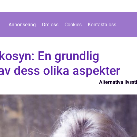
Annonsering
Om oss
Cookies
Kontakta oss
osyn: En grundlig
av dess olika aspekter
Alternativa livssti