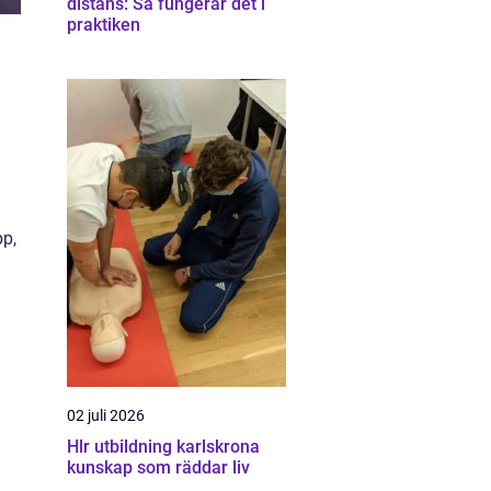
distans: Så fungerar det i
praktiken
pp,
02 juli 2026
Hlr utbildning karlskrona
kunskap som räddar liv