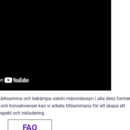
ppmärksamma och bekämpa oskön människosyn i alla dess former
 och konsekvenser kan vi arbeta tillsammans för att skapa ett
spekt och inkludering.
FAQ