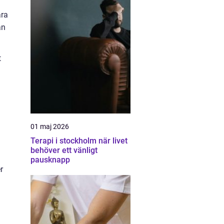
ara
an
t
01 maj 2026
Terapi i stockholm när livet
behöver ett vänligt
pausknapp
r