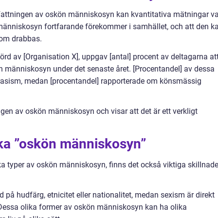
omfattningen av oskön människosyn kan kvantitativa mätningar v
ön människosyn fortfarande förekommer i samhället, och att den k
som drabbas.
örd av [Organisation X], uppgav [antal] procent av deltagarna at
 människosyn under det senaste året. [Procentandel] av dessa
ör rasism, medan [procentandel] rapporterade om könsmässig
ingen av oskön människosyn och visar att det är ett verkligt
ika ”oskön människosyn”
ka typer av oskön människosyn, finns det också viktiga skillnade
 på hudfärg, etnicitet eller nationalitet, medan sexism är direkt
t. Dessa olika former av oskön människosyn kan ha olika