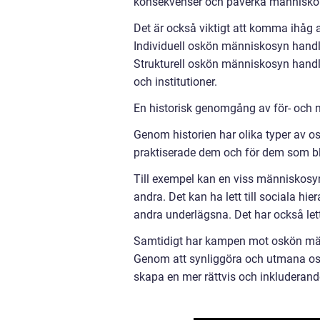
konsekvenser och påverka människors 
Det är också viktigt att komma ihåg 
Individuell oskön människosyn handl
Strukturell oskön människosyn handl
och institutioner.
En historisk genomgång av för- och
Genom historien har olika typer av 
praktiserade dem och för dem som b
Till exempel kan en viss människosyn
andra. Det kan ha lett till sociala hi
andra underlägsna. Det har också lett 
Samtidigt har kampen mot oskön männ
Genom att synliggöra och utmana osk
skapa en mer rättvis och inkluderand