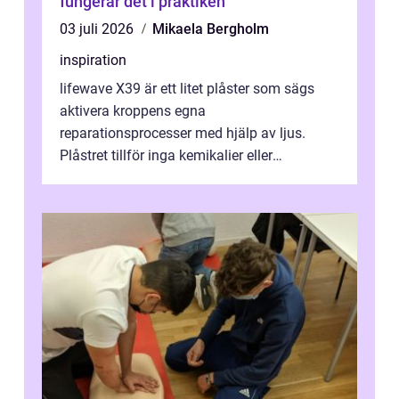
fungerar det i praktiken
03 juli 2026
Mikaela Bergholm
inspiration
lifewave X39 är ett litet plåster som sägs
aktivera kroppens egna
reparationsprocesser med hjälp av ljus.
Plåstret tillför inga kemikalier eller
läkemedel, utan använder en form av
ljusbaserad stimula...