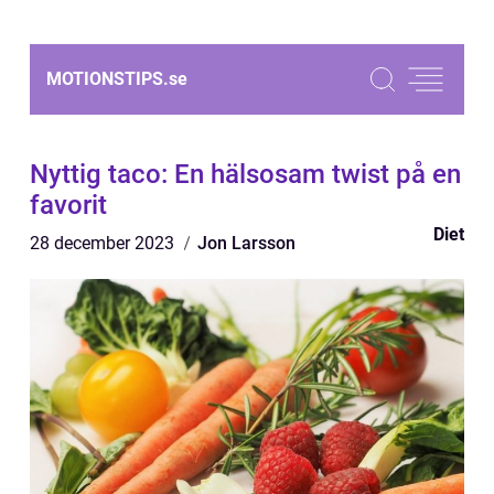
MOTIONSTIPS.
se
Nyttig taco: En hälsosam twist på en
favorit
Diet
28 december 2023
Jon Larsson