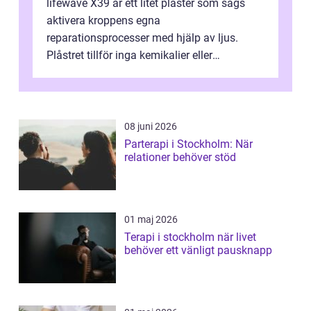
lifewave X39 är ett litet plåster som sägs
aktivera kroppens egna
reparationsprocesser med hjälp av ljus.
Plåstret tillför inga kemikalier eller
läkemedel, utan använder en form av
ljusbaserad stimula...
08 juni 2026
Parterapi i Stockholm: När
relationer behöver stöd
01 maj 2026
Terapi i stockholm när livet
behöver ett vänligt pausknapp