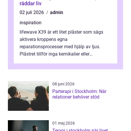
räddar liv
02 juli 2026
admin
inspiration
lifewave X39 är ett litet plåster som sägs
aktivera kroppens egna
reparationsprocesser med hjälp av ljus.
Plåstret tillför inga kemikalier eller
läkemedel, utan använder en form av
ljusbaserad stimula...
08 juni 2026
Parterapi i Stockholm: När
relationer behöver stöd
01 maj 2026
Terapi i stockholm när livet