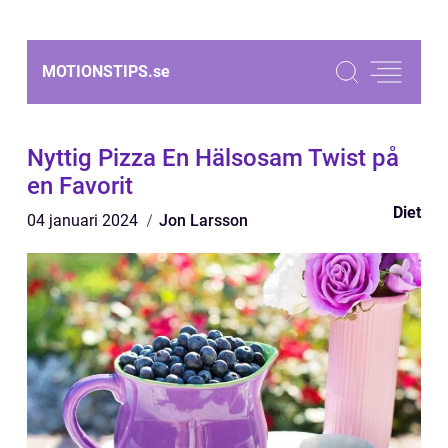
MOTIONSTIPS.
se
Nyttig Pizza En Hälsosam Twist på
en Favorit
Diet
04 januari 2024
Jon Larsson