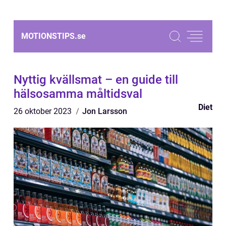
MOTIONSTIPS.
se
Nyttig kvällsmat – en guide till
hälsosamma måltidsval
Diet
26 oktober 2023
Jon Larsson