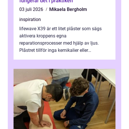
fungerar det i praktiken
03 juli 2026
Mikaela Bergholm
inspiration
lifewave X39 är ett litet plåster som sägs
aktivera kroppens egna
reparationsprocesser med hjälp av ljus.
Plåstret tillför inga kemikalier eller
läkemedel, utan använder en form av
ljusbaserad stimula...