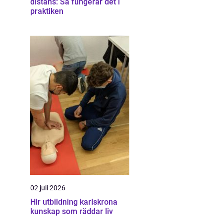
distans: Så fungerar det i
praktiken
02 juli 2026
Hlr utbildning karlskrona
kunskap som räddar liv