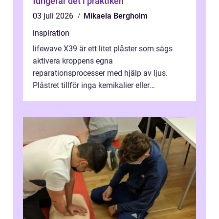
fungerar det i praktiken
03 juli 2026
Mikaela Bergholm
inspiration
lifewave X39 är ett litet plåster som sägs
aktivera kroppens egna
reparationsprocesser med hjälp av ljus.
Plåstret tillför inga kemikalier eller
läkemedel, utan använder en form av
ljusbaserad stimula...