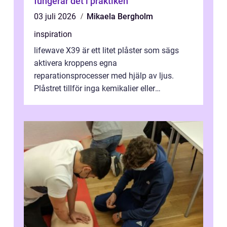
fungerar det i praktiken
03 juli 2026
Mikaela Bergholm
inspiration
lifewave X39 är ett litet plåster som sägs
aktivera kroppens egna
reparationsprocesser med hjälp av ljus.
Plåstret tillför inga kemikalier eller
läkemedel, utan använder en form av
ljusbaserad stimula...