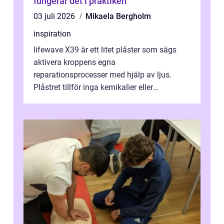
fungerar det i praktiken
03 juli 2026
Mikaela Bergholm
inspiration
lifewave X39 är ett litet plåster som sägs
aktivera kroppens egna
reparationsprocesser med hjälp av ljus.
Plåstret tillför inga kemikalier eller
läkemedel, utan använder en form av
ljusbaserad stimula...