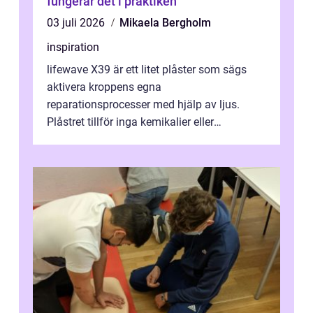
fungerar det i praktiken
03 juli 2026
Mikaela Bergholm
inspiration
lifewave X39 är ett litet plåster som sägs
aktivera kroppens egna
reparationsprocesser med hjälp av ljus.
Plåstret tillför inga kemikalier eller
läkemedel, utan använder en form av
ljusbaserad stimula...