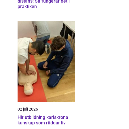
distans: Så fungerar det i
praktiken
02 juli 2026
Hlr utbildning karlskrona
kunskap som räddar liv