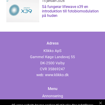
15 januari 2026
Så fungerar lifewave x39 en
introduktion till fotobiomodulation
på huden
Adress
web:
www.klikko.dk
Menu
Annonsering
Om oss