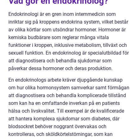
Vad gör en endokrinolog?
Endokrinologi är en gren inom internmedicin som
inriktar sig på kroppens endokrina system, vilket består
av olika körtlar som utsöndrar hormoner. Hormoner är
kemiska budbärare som reglerar många vitala
funktioner i kroppen, inklusive metabolism, tillväxt och
sexuell funktion. En endokrinolog är specialutbildad för
att diagnostisera och behandla sjukdomar som
påverkar dessa hormoner och deras produktion.
En endokrinologs arbete kräver djupgående kunskap
om hur olika hormonsystem samverkar samt förmågan
att diagnostisera och behandla komplicerade tillstånd
som kan ha en omfattande inverkan på en patients
hälsa och livskvalitet. Till exempel är de kvalificerade
att hantera komplexa sjukdomar som diabetes, där
blodsockret behöver noggrant övervakas och
kontrolleras, och sköldkörtelstörningar, som kan