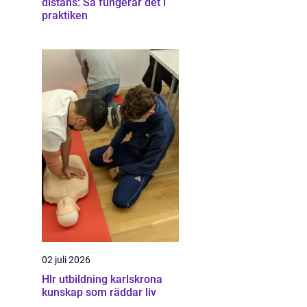
distans: Så fungerar det i
praktiken
02 juli 2026
Hlr utbildning karlskrona
kunskap som räddar liv