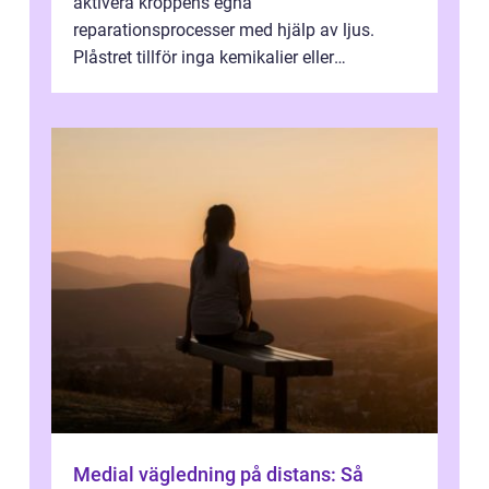
aktivera kroppens egna
reparationsprocesser med hjälp av ljus.
Plåstret tillför inga kemikalier eller
läkemedel, utan använder en form av
ljusbaserad stimula...
Medial vägledning på distans: Så