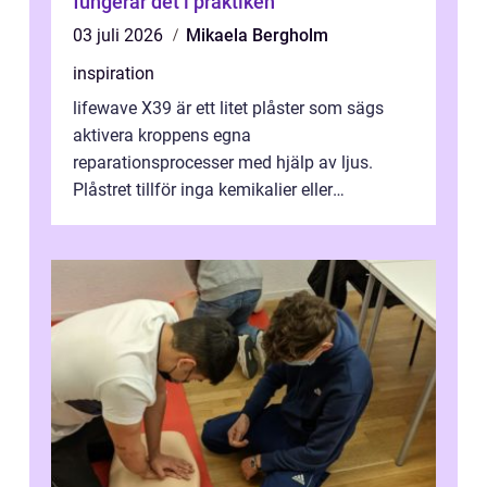
fungerar det i praktiken
03 juli 2026
Mikaela Bergholm
inspiration
lifewave X39 är ett litet plåster som sägs
aktivera kroppens egna
reparationsprocesser med hjälp av ljus.
Plåstret tillför inga kemikalier eller
läkemedel, utan använder en form av
ljusbaserad stimula...