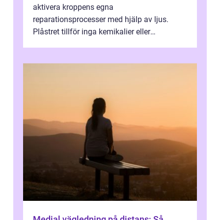
aktivera kroppens egna
reparationsprocesser med hjälp av ljus.
Plåstret tillför inga kemikalier eller
läkemedel, utan använder en form av
ljusbaserad stimula...
Medial vägledning på distans: Så