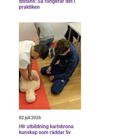
distans: Så fungerar det i
praktiken
02 juli 2026
Hlr utbildning karlskrona
kunskap som räddar liv