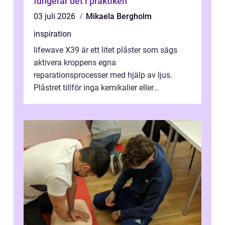
fungerar det i praktiken
03 juli 2026
Mikaela Bergholm
inspiration
lifewave X39 är ett litet plåster som sägs
aktivera kroppens egna
reparationsprocesser med hjälp av ljus.
Plåstret tillför inga kemikalier eller
läkemedel, utan använder en form av
ljusbaserad stimula...