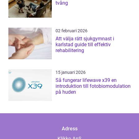
tvång
02 februari 2026
Att välja rätt sjukgymnast i
karlstad guide till effektiv
rehabilitering
15 januari 2026
Så fungerar lifewave x39 en
introduktion till fotobiomodulation
på huden
Adress