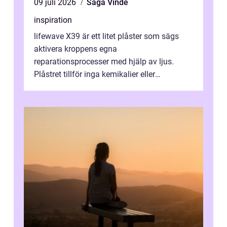
09 juli 2026
Saga Vinde
inspiration
lifewave X39 är ett litet plåster som sägs
aktivera kroppens egna
reparationsprocesser med hjälp av ljus.
Plåstret tillför inga kemikalier eller
läkemedel, utan använder en form av
ljusbaserad stimula...