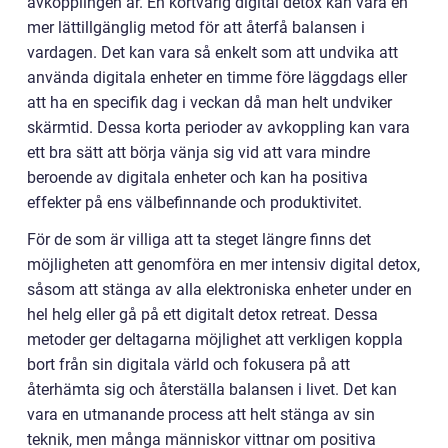
avkopplingen är. En kortvarig digital detox kan vara en
mer lättillgänglig metod för att återfå balansen i
vardagen. Det kan vara så enkelt som att undvika att
använda digitala enheter en timme före läggdags eller
att ha en specifik dag i veckan då man helt undviker
skärmtid. Dessa korta perioder av avkoppling kan vara
ett bra sätt att börja vänja sig vid att vara mindre
beroende av digitala enheter och kan ha positiva
effekter på ens välbefinnande och produktivitet.
För de som är villiga att ta steget längre finns det
möjligheten att genomföra en mer intensiv digital detox,
såsom att stänga av alla elektroniska enheter under en
hel helg eller gå på ett digitalt detox retreat. Dessa
metoder ger deltagarna möjlighet att verkligen koppla
bort från sin digitala värld och fokusera på att
återhämta sig och återställa balansen i livet. Det kan
vara en utmanande process att helt stänga av sin
teknik, men många människor vittnar om positiva