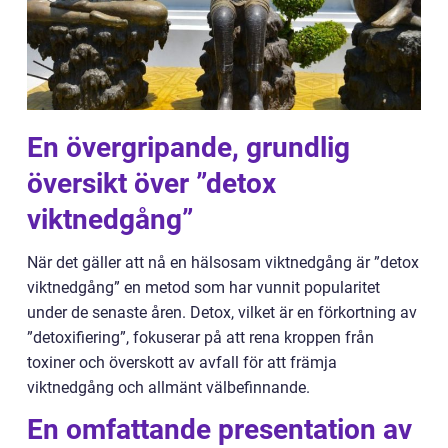
En övergripande, grundlig
översikt över ”detox
viktnedgång”
När det gäller att nå en hälsosam viktnedgång är ”detox
viktnedgång” en metod som har vunnit popularitet
under de senaste åren. Detox, vilket är en förkortning av
”detoxifiering”, fokuserar på att rena kroppen från
toxiner och överskott av avfall för att främja
viktnedgång och allmänt välbefinnande.
En omfattande presentation av