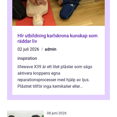
Hlr utbildning karlskrona kunskap som
räddar liv
02 juli 2026
admin
inspiration
lifewave X39 är ett litet plåster som sägs
aktivera kroppens egna
reparationsprocesser med hjälp av ljus.
Plåstret tillför inga kemikalier eller
läkemedel, utan använder en form av
ljusbaserad stimula...
08 juni 2026