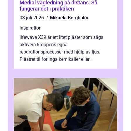
Medial vägledning på distans: Så
fungerar det i praktiken
03 juli 2026
Mikaela Bergholm
inspiration
lifewave X39 är ett litet plåster som sägs
aktivera kroppens egna
reparationsprocesser med hjälp av ljus.
Plåstret tillför inga kemikalier eller
läkemedel, utan använder en form av
ljusbaserad stimula...