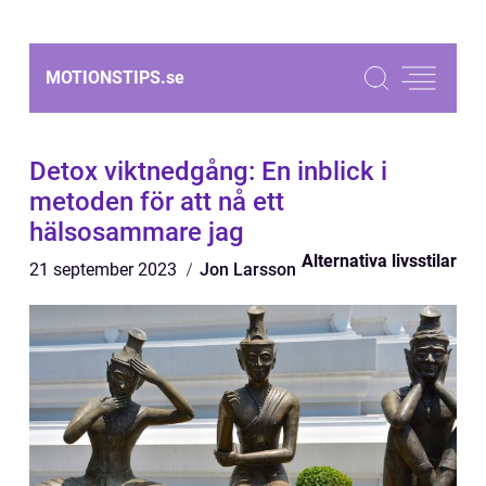
MOTIONSTIPS.
se
Detox viktnedgång: En inblick i
metoden för att nå ett
hälsosammare jag
Alternativa livsstilar
21 september 2023
Jon Larsson