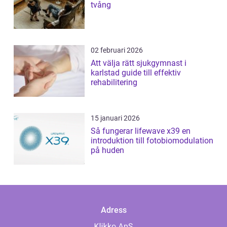
tvång
02 februari 2026
Att välja rätt sjukgymnast i
karlstad guide till effektiv
rehabilitering
15 januari 2026
Så fungerar lifewave x39 en
introduktion till fotobiomodulation
på huden
Adress