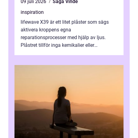
09 juli 2026
Saga Vinde
inspiration
lifewave X39 är ett litet plåster som sägs
aktivera kroppens egna
reparationsprocesser med hjälp av ljus.
Plåstret tillför inga kemikalier eller
läkemedel, utan använder en form av
ljusbaserad stimula...