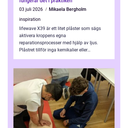
fungerar det i praktiken
03 juli 2026
Mikaela Bergholm
inspiration
lifewave X39 är ett litet plåster som sägs
aktivera kroppens egna
reparationsprocesser med hjälp av ljus.
Plåstret tillför inga kemikalier eller
läkemedel, utan använder en form av
ljusbaserad stimula...