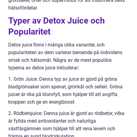
grönsaker, örter och superfoods för att maximera dess
hälsofördelar.
Typer av Detox Juice och
Popularitet
Detox juice finns i många olika varianter, och
populariteten av dem varierar beroende på individens
smak och hälsomål. Några av de mest populära
typerna av detox juice inkluderar:
1. Grön Juice: Denna typ av juice är gjord på gröna
bladgrönsaker som spenat, grönkål och selleri. Gröna
juicer är rika på klorofyll, som hjälper till att avgifta
kroppen och ge en energiboost.
2. Rödbetsjuice: Denna juice är gjord av rödbetor, vilka
är fyllda med antioxidanter och naturliga
växtfärgämnen som hjälper till att rena levern och
främja en sund blodcirkulation.