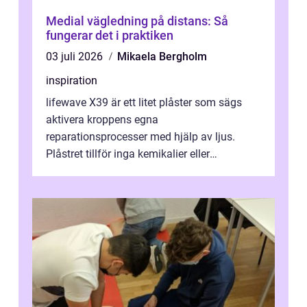
Medial vägledning på distans: Så
fungerar det i praktiken
03 juli 2026
Mikaela Bergholm
inspiration
lifewave X39 är ett litet plåster som sägs
aktivera kroppens egna
reparationsprocesser med hjälp av ljus.
Plåstret tillför inga kemikalier eller
läkemedel, utan använder en form av
ljusbaserad stimula...