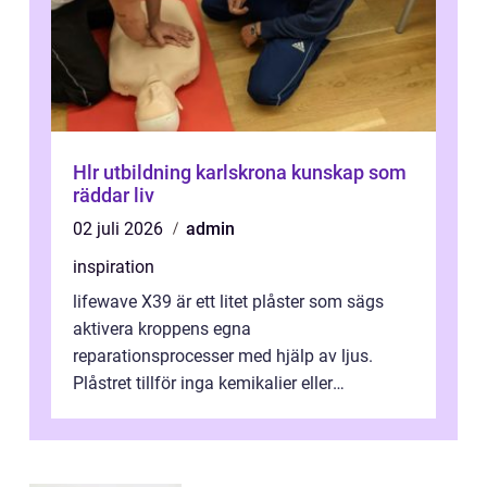
Hlr utbildning karlskrona kunskap som
räddar liv
02 juli 2026
admin
inspiration
lifewave X39 är ett litet plåster som sägs
aktivera kroppens egna
reparationsprocesser med hjälp av ljus.
Plåstret tillför inga kemikalier eller
läkemedel, utan använder en form av
ljusbaserad stimula...