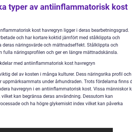
ka typer av antiinflammatorisk kost
iinflammatorisk kost havregryn ligger i deras bearbetningsgrad.
etade och har kortare koktid jämfört med stålklippta och
a deras näringsvärde och mättnadseffekt. Stålklippta och
 fulla näringsprofilen och ger en längre mättnadskänsla.
kdelar med antiinflammatorisk kost havregryn
 viktig del av kosten i många kulturer. Dess näringsrika profil och
r uppmärksammats under århundraden. Trots fördelarna finns d
ludera havregryn i en antiinflammatorisk kost. Vissa människor 
en, vilket kan begränsa deras användning. Dessutom kan
cessade och ha högre glykemiskt index vilket kan påverka