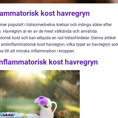
flammatorisk kost havregryn
lltmer populärt i hälsomedvetna kretsar och många söker efter
lsa. Havregryn är en av de mest välkända och använda
orisk kost och kan erbjuda en rad hälsofördelar. Denna artikel
tiinflammatorisk kost havregryn, vilka typer av havregryn so
pa till att minska inflammation i kroppen.
inflammatorisk kost havregryn