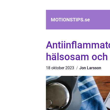
MOTIONSTIPS.
se
Antiinflammato
hälsosam och n
18 oktober 2023
Jon Larsson