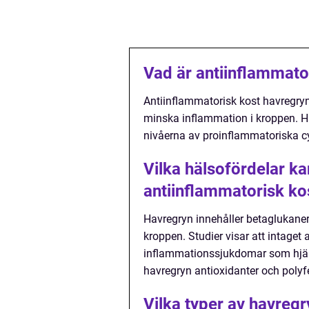
Vad är antiinflammato
Antiinflammatorisk kost havregryn i
minska inflammation i kroppen. Hav
nivåerna av proinflammatoriska cy
Vilka hälsofördelar k
antiinflammatorisk ko
Havregryn innehåller betaglukaner,
kroppen. Studier visar att intaget
inflammationssjukdomar som hjärt
havregryn antioxidanter och poly
Vilka typer av havreg