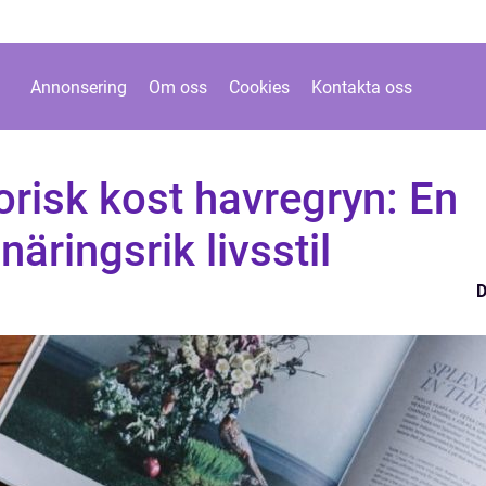
Annonsering
Om oss
Cookies
Kontakta oss
risk kost havregryn: En
äringsrik livsstil
D