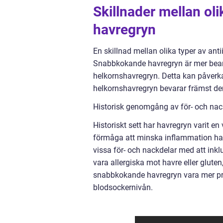
Skillnader mellan oli
havregryn
En skillnad mellan olika typer av ant
Snabbkokande havregryn är mer bearb
helkornshavregryn. Detta kan påverk
helkornshavregryn bevarar främst den
Historisk genomgång av för- och nac
Historiskt sett har havregryn varit en
förmåga att minska inflammation ha
vissa för- och nackdelar med att ink
vara allergiska mot havre eller glut
snabbkokande havregryn vara mer pro
blodsockernivån.