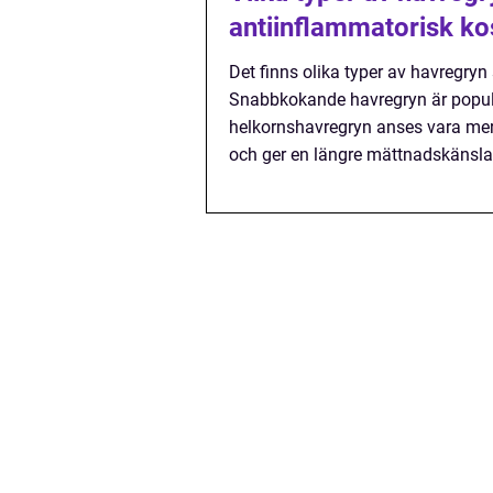
antiinflammatorisk ko
Det finns olika typer av havregr
Snabbkokande havregryn är populär
helkornshavregryn anses vara mer n
och ger en längre mättnadskänsla