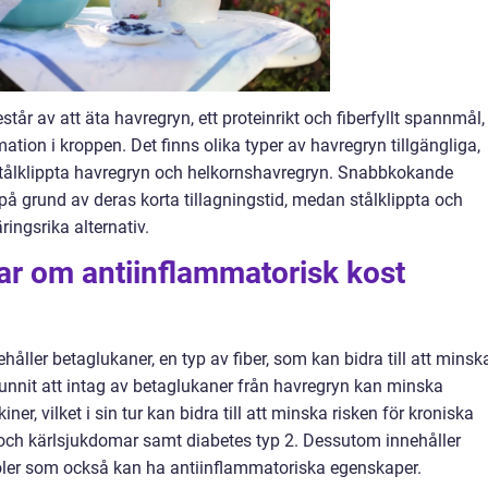
år av att äta havregryn, ett proteinrikt och fiberfyllt spannmål,
mation i kroppen. Det finns olika typer av havregryn tillgängliga,
tålklippta havregryn och helkornshavregryn. Snabbkokande
 på grund av deras korta tillagningstid, medan stålklippta och
ingsrika alternativ.
ar om antiinflammatorisk kost
håller betaglukaner, en typ av fiber, som kan bidra till att minsk
funnit att intag av betaglukaner från havregryn kan minska
r, vilket i sin tur kan bidra till att minska risken för kroniska
ch kärlsjukdomar samt diabetes typ 2. Dessutom innehåller
oler som också kan ha antiinflammatoriska egenskaper.