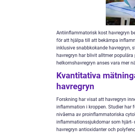
Antiinflammatorisk kost havregryn best
för att hjälpa till att bekämpa inflam
inklusive snabbkokande havregryn, s
havregryn har blivit alltmer populära
helkornshavregryn anses vara mer när
Kvantitativa mätning
havregryn
Forskning har visat att havregryn inne
inflammation i kroppen. Studier har 
nivåerna av proinflammatoriska cytokine
inflammationssjukdomar som hjärt- o
havregryn antioxidanter och polyfen