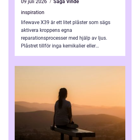
09 juli 2026
Saga Vinde
inspiration
lifewave X39 är ett litet plåster som sägs
aktivera kroppens egna
reparationsprocesser med hjälp av ljus.
Plåstret tillför inga kemikalier eller
läkemedel, utan använder en form av
ljusbaserad stimula...