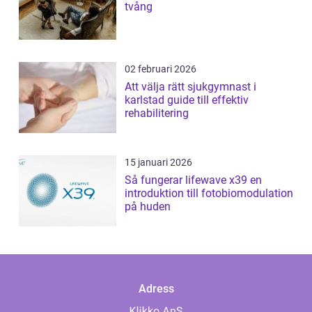
tvång
02 februari 2026
Att välja rätt sjukgymnast i
karlstad guide till effektiv
rehabilitering
15 januari 2026
Så fungerar lifewave x39 en
introduktion till fotobiomodulation
på huden
Adress