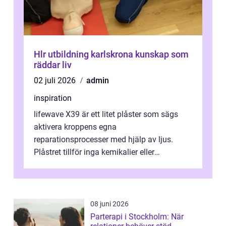
Hlr utbildning karlskrona kunskap som
räddar liv
02 juli 2026
admin
inspiration
lifewave X39 är ett litet plåster som sägs
aktivera kroppens egna
reparationsprocesser med hjälp av ljus.
Plåstret tillför inga kemikalier eller
läkemedel, utan använder en form av
ljusbaserad stimula...
08 juni 2026
Parterapi i Stockholm: När