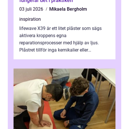
fungerar det i praktiken
03 juli 2026
Mikaela Bergholm
inspiration
lifewave X39 är ett litet plåster som sägs
aktivera kroppens egna
reparationsprocesser med hjälp av ljus.
Plåstret tillför inga kemikalier eller
läkemedel, utan använder en form av
ljusbaserad stimula...