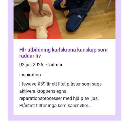
Hlr utbildning karlskrona kunskap som
räddar liv
02 juli 2026
admin
inspiration
lifewave X39 är ett litet plåster som sägs
aktivera kroppens egna
reparationsprocesser med hjälp av ljus.
Plåstret tillför inga kemikalier eller
läkemedel, utan använder en form av
ljusbaserad stimula...