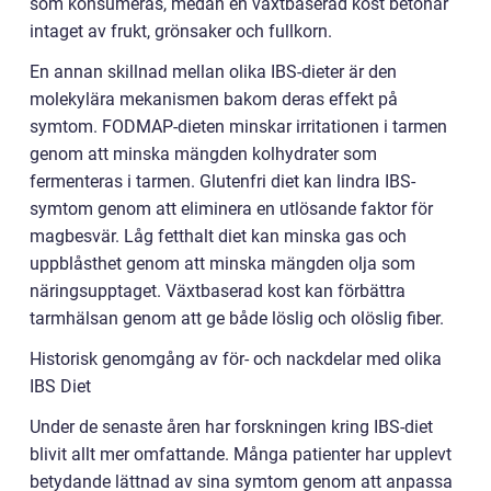
som konsumeras, medan en växtbaserad kost betonar
intaget av frukt, grönsaker och fullkorn.
En annan skillnad mellan olika IBS-dieter är den
molekylära mekanismen bakom deras effekt på
symtom. FODMAP-dieten minskar irritationen i tarmen
genom att minska mängden kolhydrater som
fermenteras i tarmen. Glutenfri diet kan lindra IBS-
symtom genom att eliminera en utlösande faktor för
magbesvär. Låg fetthalt diet kan minska gas och
uppblåsthet genom att minska mängden olja som
näringsupptaget. Växtbaserad kost kan förbättra
tarmhälsan genom att ge både löslig och olöslig fiber.
Historisk genomgång av för- och nackdelar med olika
IBS Diet
Under de senaste åren har forskningen kring IBS-diet
blivit allt mer omfattande. Många patienter har upplevt
betydande lättnad av sina symtom genom att anpassa