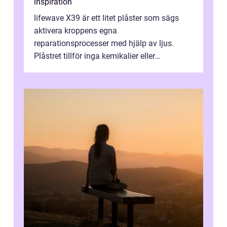
inspiration
lifewave X39 är ett litet plåster som sägs
aktivera kroppens egna
reparationsprocesser med hjälp av ljus.
Plåstret tillför inga kemikalier eller
läkemedel, utan använder en form av
ljusbaserad stimula...