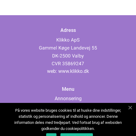
Adress
web:
www.klikko.dk
Menu
Annonsering
Om oss
På vores website bruges cookies til at huske dine indstillinger,
Cookies
statistik og personalisering af indhold og annoncer. Denne
information deles med tredjepart. Ved fortsat brug af websiden
Kontakta oss
godkender du cookiepolitikken.
Sitemap