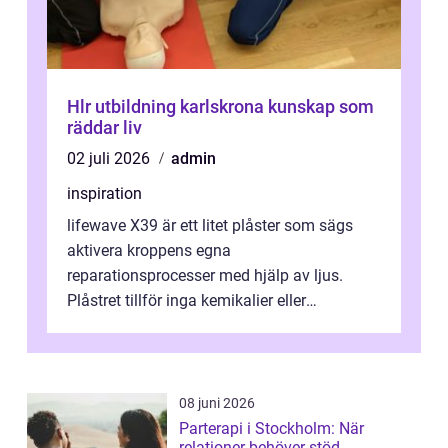
Hlr utbildning karlskrona kunskap som
räddar liv
02 juli 2026
admin
inspiration
lifewave X39 är ett litet plåster som sägs
aktivera kroppens egna
reparationsprocesser med hjälp av ljus.
Plåstret tillför inga kemikalier eller
läkemedel, utan använder en form av
ljusbaserad stimula...
08 juni 2026
Parterapi i Stockholm: När
relationer behöver stöd