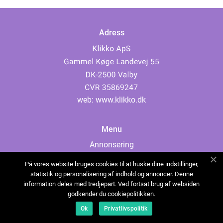
Adress
web:
www.klikko.dk
Menu
Annonsering
Om oss
På vores website bruges cookies til at huske dine indstillinger,
Cookies
statistik og personalisering af indhold og annoncer. Denne
information deles med tredjepart. Ved fortsat brug af websiden
Kontakta oss
godkender du cookiepolitikken.
Sitemap
Ok
Privatlivspolitik