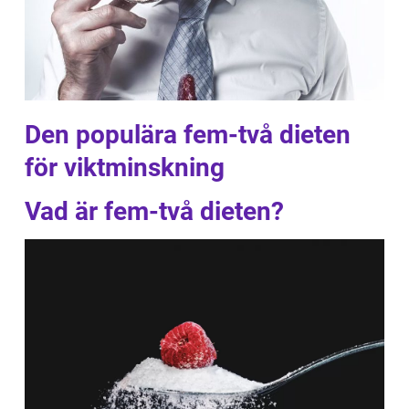
Den populära fem-två dieten
för viktminskning
Vad är fem-två dieten?