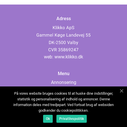
Adress
web:
www.klikko.dk
Menu
Annonsering
Om oss
På vores website bruges cookies til at huske dine indstillinger,
Cookies
statistik og personalisering af indhold og annoncer. Denne
information deles med tredjepart. Ved fortsat brug af websiden
Kontakta oss
godkender du cookiepolitikken.
Sitemap
Ok
Privatlivspolitik