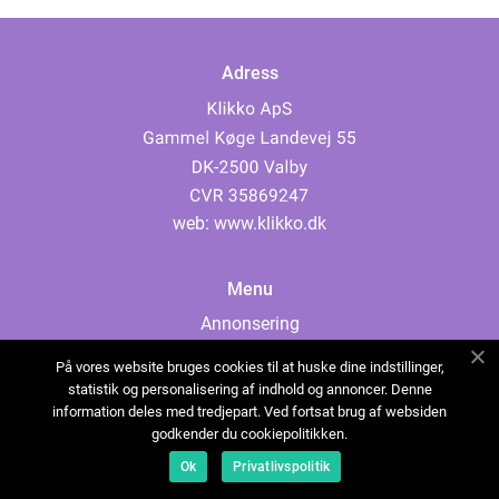
Adress
web:
www.klikko.dk
Menu
Annonsering
Om oss
På vores website bruges cookies til at huske dine indstillinger,
Cookies
statistik og personalisering af indhold og annoncer. Denne
information deles med tredjepart. Ved fortsat brug af websiden
Kontakta oss
godkender du cookiepolitikken.
Sitemap
Ok
Privatlivspolitik